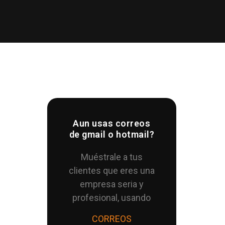
Aun usas correos
de gmail o hotmail?
Muéstrale a tus
clientes que eres una
empresa seria y
profesional, usando
CORREOS